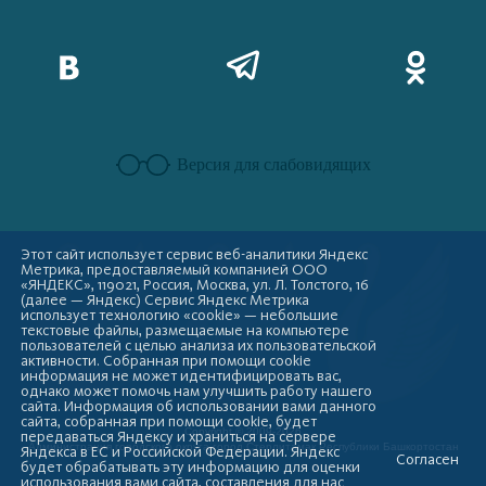
Версия для слабовидящих
Этот сайт использует сервис веб-аналитики Яндекс
Метрика, предоставляемый компанией ООО
«ЯНДЕКС», 119021, Россия, Москва, ул. Л. Толстого, 16
(далее — Яндекс) Сервис Яндекс Метрика
использует технологию «cookie» — небольшие
текстовые файлы, размещаемые на компьютере
пользователей с целью анализа их пользовательской
активности. Собранная при помощи cookie
информация не может идентифицировать вас,
однако может помочь нам улучшить работу нашего
сайта. Информация об использовании вами данного
сайта, собранная при помощи cookie, будет
Copyright © 2009-2026
передаваться Яндексу и храниться на сервере
Администрация городского округа город Стерлитамак Республики Башкортостан
Яндекса в ЕС и Российской Федерации. Яндекс
Согласен
будет обрабатывать эту информацию для оценки
использования вами сайта, составления для нас