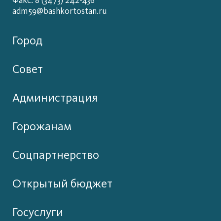
Факс: 8 (3473) 242-436
adm59@bashkortostan.ru
Город
Совет
Администрация
Горожанам
Соцпартнерство
Открытый бюджет
Госуслуги