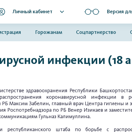
Личный кабинет
Версия дл
истрация
Горожанам
Соцпартнерство
ирусной инфекции (18 а
нистерстве здравоохранения Республики Башкортос
аспространения коронавирусной инфекции в р
 РБ Максим Забелин, главный врач Центра гигиены и э
ия Роспотребнадзора по РБ Венер Изикаев и замести
коммуникациям Гульназ Калимуллина.
 республиканского штаба по борьбе с распрос