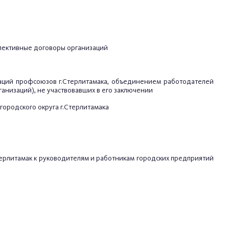
лективные договоры организаций
ций профсоюзов г.
Стерлитамака, объединением работодателей
анизаций), не участвовавших в его заключении
ородского округа г.Стерлитамака
рлитамак к руководителям и работникам городских предприятий