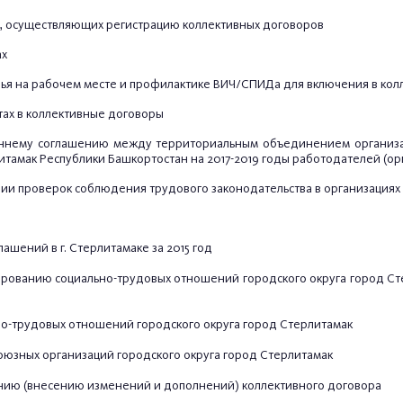
, осуществляющих регистрацию коллективных договоров
ах
 на рабочем месте и профилактике ВИЧ/СПИДа для включения в кол
ах в коллективные договоры
ннему соглашению между территориальным объединением организа
тамак Республики Башкортостан на 2017-2019 годы работодателей (орг
 проверок соблюдения трудового законодательства в организациях г
ашений в г. Стерлитамаке за 2015 год
рованию социально-трудовых отношений городского округа город Сте
о-трудовых отношений городского округа город Стерлитамак
юзных организаций городского округа город Стерлитамак
нию (внесению изменений и дополнений) коллективного договора