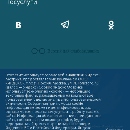
Госуслуги
Версия для слабовидящих
Этот сайт использует сервис веб-аналитики Яндекс
Метрика, предоставляемый компанией ООО
«ЯНДЕКС», 119021, Россия, Москва, ул. Л. Толстого, 16
(далее — Яндекс) Сервис Яндекс Метрика
использует технологию «cookie» — небольшие
текстовые файлы, размещаемые на компьютере
пользователей с целью анализа их пользовательской
активности. Собранная при помощи cookie
информация не может идентифицировать вас,
однако может помочь нам улучшить работу нашего
сайта. Информация об использовании вами данного
сайта, собранная при помощи cookie, будет
Copyright © 2009-2026
передаваться Яндексу и храниться на сервере
Администрация городского округа город Стерлитамак Республики Башкортостан
Яндекса в ЕС и Российской Федерации. Яндекс
Согласен