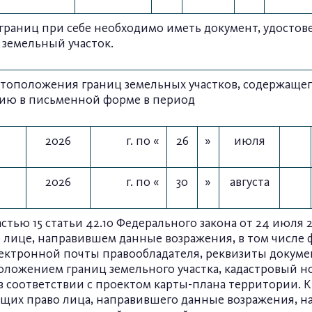
границ при себе необходимо иметь документ, удостов
земельный участок.
оположения границ земельных участков, содержащего
сию в письменной форме в период
2026
г. по «
26
»
июля
2026
г. по «
30
»
августа
тью 15 статьи 42.10 Федерального закона от 24 июля 2
лице, направившем данные возражения, в том числе ф
электронной почты правообладателя, реквизиты докуме
оложением границ земельного участка, кадастровый но
 в соответствии с проектом карты-плана территории.
х право лица, направившего данные возражения, на 