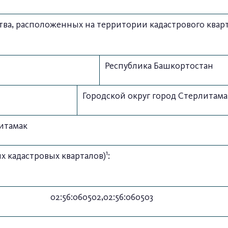
а, расположенных на территории кадастрового кварт
Республика Башкортостан
Городской округ город Стерлитама
литамак
1
х кадастровых кварталов)
:
02:56:060502,02:56:060503