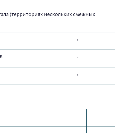
ала (территориях нескольких смежных
,
к
,
,