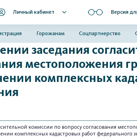
Личный кабинет
Версия дл
истрация
Горожанам
Соцпартнерство
ении заседания соглас
вания местоположения г
нении комплексных кад
ния
асительной комиссии по вопросу согласования местоп
ении комплексных кадастровых работ федерального з