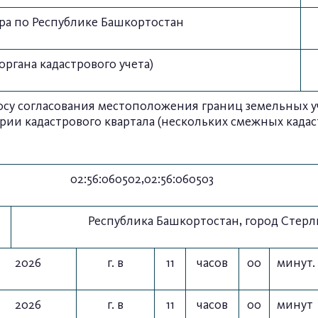
ра по Республике Башкортостан
ргана кадастрового учета)
осу согласования местоположения границ земельных у
ии кадастрового квартала (нескольких смежных кадас
02:56:060502,02:56:060503
Республика Башкортостан, город Стерли
2026
г. в
11
часов
00
минут.
2026
г. в
11
часов
00
минут