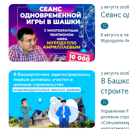
3 августа 202
Сеанс 
8 августа в 
Муродулло А
3 августа 202
В Башко
строит
Управление Р
долевом стро
«Специализир
малоэтажного