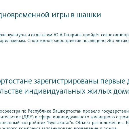
6
одновременной игры в шашки
парке культуры и отдыха им.Ю.А.Гагарина пройдёт сеанс одн
мриллаевым. Спортивное мероприятие посвящено 260-летию 
6
ртостане зарегистрированы первые 
ельстве индивидуальных жилых дом
осреестра по Республике Башкортостан провело государстве
ительстве (ДДУ) в сфере индивидуального жилищного строи
ованный застройщик "Булгаково"». Объект расположен в с. Б
 жилого комплекса запланировано возведение 11 домов.