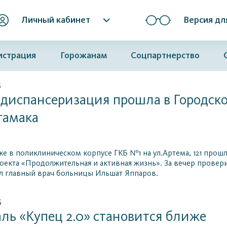
Личный кабинет
Версия дл
истрация
Горожанам
Соцпартнерство
6
диспансеризация прошла в Городск
тамака
ке в поликлиническом корпусе ГКБ №1 на ул.Артема, 121 прош
оекта «Продолжительная и активная жизнь». За вечер провер
л главный врач больницы Ильшат Яппаров.
6
ль «Купец 2.0» становится ближе