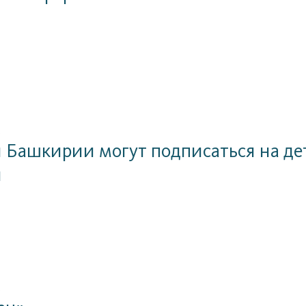
6
Башкирии могут подписаться на де
й
6