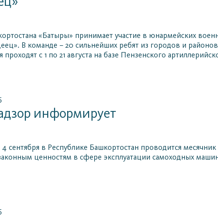
ец»
ортостана «Батыры» принимает участие в юнармейских воен
деец». В команде – 20 сильнейших ребят из городов и районов 
 проходят с 1 по 21 августа на базе Пензенского артиллерийс
6
надзор информирует
по 4 сентября в Республике Башкортостан проводится месячни
аконным ценностям в сфере эксплуатации самоходных машин
6