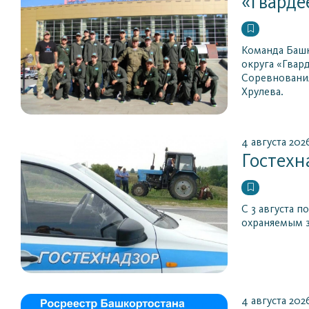
«Гварде
Команда Башк
округа «Гвар
Соревнования
Хрулева.
4 августа 202
Гостех
С 3 августа 
охраняемым з
4 августа 202