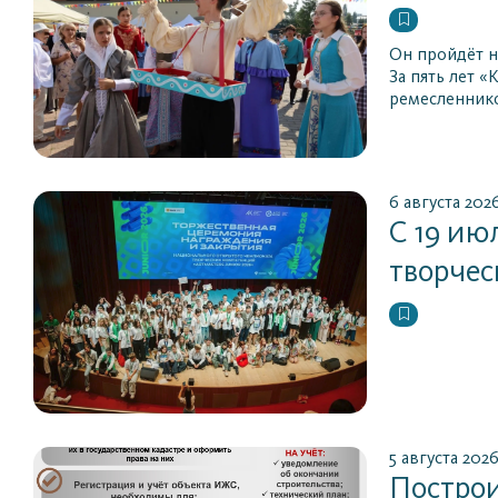
Он пройдёт на
За пять лет 
ремесленнико
6 августа 202
С 19 ию
творчес
5 августа 202
Постро