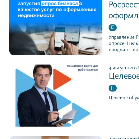
Росреес
оформл
Управление Р
опросе. Цель
продлится до
4 августа 202
Целевое
Целевое обуч