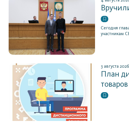
4 августа 202
Вручили
Сегодня глав
участникам С
3 августа 202
План д
товаров