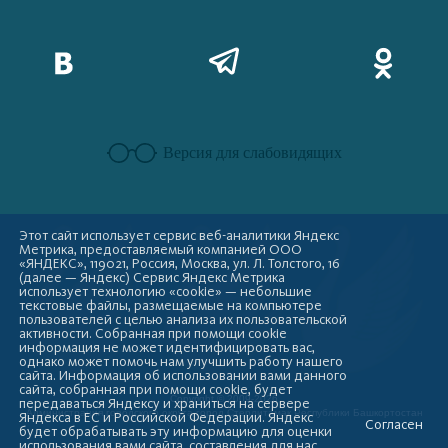
Версия для слабовидящих
Этот сайт использует сервис веб-аналитики Яндекс
Метрика, предоставляемый компанией ООО
«ЯНДЕКС», 119021, Россия, Москва, ул. Л. Толстого, 16
(далее — Яндекс) Сервис Яндекс Метрика
использует технологию «cookie» — небольшие
текстовые файлы, размещаемые на компьютере
пользователей с целью анализа их пользовательской
активности. Собранная при помощи cookie
информация не может идентифицировать вас,
однако может помочь нам улучшить работу нашего
сайта. Информация об использовании вами данного
сайта, собранная при помощи cookie, будет
Copyright © 2009-2026
передаваться Яндексу и храниться на сервере
Администрация городского округа город Стерлитамак Республики Башкортостан
Яндекса в ЕС и Российской Федерации. Яндекс
Согласен
будет обрабатывать эту информацию для оценки
использования вами сайта, составления для нас