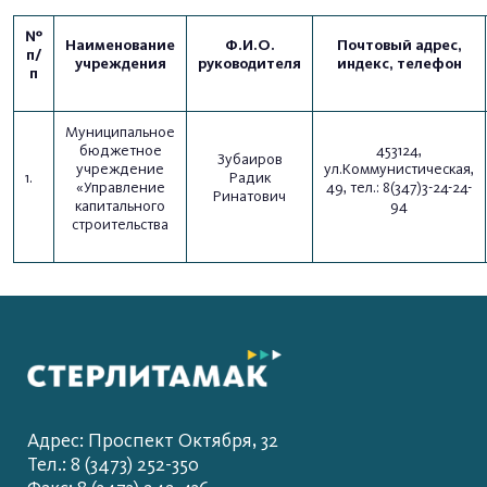
№
Наименование
Ф.И.О.
Почтовый адрес,
п/
учреждения
руководителя
индекс, телефон
п
Муниципальное
бюджетное
453124,
Зубаиров
учреждение
ул.Коммунистическая,
1.
Радик
«Управление
49, тел.: 8(347)3-24-24-
Ринатович
капитального
94
строительства
Адрес: Проспект Октября, 32
Тел.: 8 (3473) 252-350