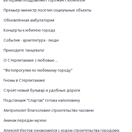
Ветераны поздравляют горожан с юбилеем
Премьер-министр посетил социальные объекты
Обновлённая амбулатория
Концерты к юбилею города
События - архитектура - люди
Приходите танцевать!
О Стерлитамаке с любовью ...
"Фотопрогулки по любимому городу"
Гномы в Стерлитамаке
Строят новый бульвар и удобные дороги
Подстанция "Спартак" готова наполовину
Митрополит благословил строительство часовни
Акинак передан музею
Алексей Изотов ознакомился с ходом строительства городских