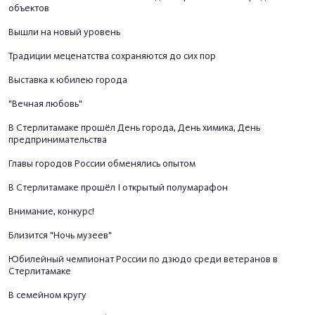
объектов
Вышли на новый уровень
Традиции меценатства сохраняются до сих пор
Выставка к юбилею города
"Вечная любовь"
В Стерлитамаке прошёл День города, День химика, День
предпринимательства
Главы городов России обменялись опытом
В Стерлитамаке прошёл I открытый полумарафон
Внимание, конкурс!
Близится "Ночь музеев"
Юбилейный чемпионат России по дзюдо среди ветеранов в
Стерлитамаке
В семейном кругу