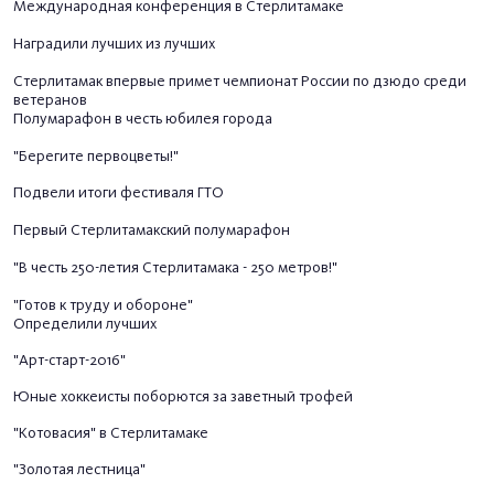
Международная конференция в Стерлитамаке
Наградили лучших из лучших
Стерлитамак впервые примет чемпионат России по дзюдо среди
ветеранов
Полумарафон в честь юбилея города
"Берегите первоцветы!"
Подвели итоги фестиваля ГТО
Первый Стерлитамакский полумарафон
"В честь 250-летия Стерлитамака - 250 метров!"
"
Готов к труду и обороне
"
Определили лучших
"Арт-старт-2016"
Юные хоккеисты поборются за заветный трофей
"Котовасия" в Стерлитамаке
"Золотая лестница"